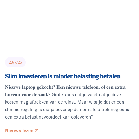
23/7/26
Slim investeren is minder belasting betalen
𝐍𝐢𝐞𝐮𝐰𝐞 𝐥𝐚𝐩𝐭𝐨𝐩 𝐠𝐞𝐤𝐨𝐜𝐡𝐭? 𝐄𝐞𝐧 𝐧𝐢𝐞𝐮𝐰𝐞 𝐭𝐞𝐥𝐞𝐟𝐨𝐨𝐧, 𝐨𝐟 𝐞𝐞𝐧 𝐞𝐱𝐭𝐫𝐚
𝐛𝐮𝐫𝐞𝐚𝐮 𝐯𝐨𝐨𝐫 𝐝𝐞 𝐳𝐚𝐚𝐤? Grote kans dat je weet dat je deze
kosten mag aftrekken van de winst. Maar wist je dat er een
slimme regeling is die je bovenop de normale aftrek nog eens
een extra belastingvoordeel kan opleveren?
Nieuws lezen