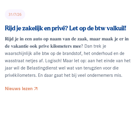
31/7/26
Rijd je zakelijk en privé? Let op de btw valkuil!
𝐑𝐢𝐣𝐝 𝐣𝐞 𝐢𝐧 𝐞𝐞𝐧 𝐚𝐮𝐭𝐨 𝐨𝐩 𝐧𝐚𝐚𝐦 𝐯𝐚𝐧 𝐝𝐞 𝐳𝐚𝐚𝐤, 𝐦𝐚𝐚𝐫 𝐦𝐚𝐚𝐤 𝐣𝐞 𝐞𝐫 𝐢𝐧
𝐝𝐞 𝐯𝐚𝐤𝐚𝐧𝐭𝐢𝐞 𝐨𝐨𝐤 𝐩𝐫𝐢𝐯𝐞 𝐤𝐢𝐥𝐨𝐦𝐞𝐭𝐞𝐫𝐬 𝐦𝐞𝐞? Dan trek je
waarschijnlijk alle btw op de brandstof, het onderhoud en de
wasstraat netjes af. Logisch! Maar let op: aan het einde van het
jaar wil de Belastingdienst wel wat van terugzien voor die
privékilometers. En daar gaat het bij veel ondernemers mis.
Nieuws lezen