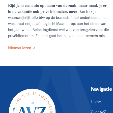
𝐑𝐢𝐣𝐝 𝐣𝐞 𝐢𝐧 𝐞𝐞𝐧 𝐚𝐮𝐭𝐨 𝐨𝐩 𝐧𝐚𝐚𝐦 𝐯𝐚𝐧 𝐝𝐞 𝐳𝐚𝐚𝐤, 𝐦𝐚𝐚𝐫 𝐦𝐚𝐚𝐤 𝐣𝐞 𝐞𝐫
𝐢𝐧 𝐝𝐞 𝐯𝐚𝐤𝐚𝐧𝐭𝐢𝐞 𝐨𝐨𝐤 𝐩𝐫𝐢𝐯𝐞 𝐤𝐢𝐥𝐨𝐦𝐞𝐭𝐞𝐫𝐬 𝐦𝐞𝐞? Dan trek je
waarschijnlijk alle btw op de brandstof, het onderhoud en de
wasstraat netjes af. Logisch! Maar let op: aan het einde van
het jaar wil de Belastingdienst wel wat van terugzien voor die
privékilometers. En daar gaat het bij veel ondernemers mis.
Nieuws lezen
Navigatie
Home
Over AVZ