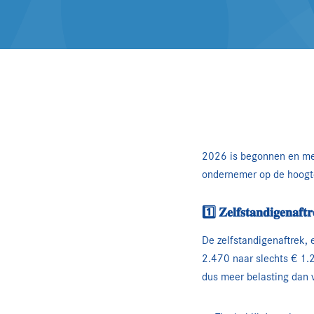
2026 is begonnen en met
ondernemer op de hoogte 
1️⃣ 𝐙𝐞𝐥𝐟𝐬𝐭𝐚𝐧𝐝𝐢𝐠𝐞𝐧𝐚𝐟𝐭𝐫
De zelfstandigenaftrek, 
2.470 naar slechts € 1.2
dus meer belasting dan 