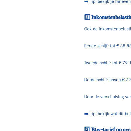
➡️ Tip: bekijk je tariev
2️⃣ 𝐈𝐧𝐤𝐨𝐦𝐬𝐭𝐞𝐧𝐛𝐞𝐥𝐚𝐬𝐭𝐢𝐧
Ook de inkomstenbelastin
Eerste schijf: tot € 38.
Tweede schijf: tot € 79
Derde schijf: boven € 7
Door de verschuiving van
➡️ Tip: bekijk wat dit bet
3️⃣ 𝐁𝐭𝐰-𝐭𝐚𝐫𝐢𝐞𝐟 𝐨𝐩 𝐨𝐯𝐞