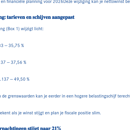
en en financiële planning voor 2026Deze wijziging kan je nettowinst b
𝐠: 𝐭𝐚𝐫𝐢𝐞𝐯𝐞𝐧 𝐞𝐧 𝐬𝐜𝐡𝐢𝐣𝐯𝐞𝐧 𝐚𝐚𝐧𝐠𝐞𝐩𝐚𝐬𝐭
g (Box 1) wijzigt licht:
883 — 35,75 %
.137 — 37,56 %
9.137 — 49,50 %
 de grenswaarden kan je eerder in een hogere belastingschijf terech
ekent als je winst stijgt en plan je fiscale positie slim.
𝐧𝐚𝐜𝐡𝐭𝐢𝐧𝐠𝐞𝐧 𝐬𝐭𝐢𝐣𝐠𝐭 𝐧𝐚𝐚𝐫 𝟐𝟏%