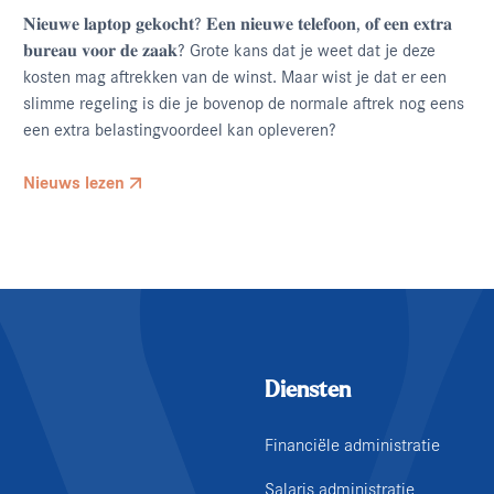
𝐍𝐢𝐞𝐮𝐰𝐞 𝐥𝐚𝐩𝐭𝐨𝐩 𝐠𝐞𝐤𝐨𝐜𝐡𝐭? 𝐄𝐞𝐧 𝐧𝐢𝐞𝐮𝐰𝐞 𝐭𝐞𝐥𝐞𝐟𝐨𝐨𝐧, 𝐨𝐟 𝐞𝐞𝐧 𝐞𝐱𝐭𝐫𝐚
𝐛𝐮𝐫𝐞𝐚𝐮 𝐯𝐨𝐨𝐫 𝐝𝐞 𝐳𝐚𝐚𝐤? Grote kans dat je weet dat je deze
kosten mag aftrekken van de winst. Maar wist je dat er een
slimme regeling is die je bovenop de normale aftrek nog eens
een extra belastingvoordeel kan opleveren?
Nieuws lezen
Diensten
Financiële administratie
Salaris administratie