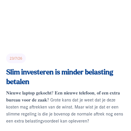
23/7/26
Slim investeren is minder belasting
betalen
𝐍𝐢𝐞𝐮𝐰𝐞 𝐥𝐚𝐩𝐭𝐨𝐩 𝐠𝐞𝐤𝐨𝐜𝐡𝐭? 𝐄𝐞𝐧 𝐧𝐢𝐞𝐮𝐰𝐞 𝐭𝐞𝐥𝐞𝐟𝐨𝐨𝐧, 𝐨𝐟 𝐞𝐞𝐧 𝐞𝐱𝐭𝐫𝐚
𝐛𝐮𝐫𝐞𝐚𝐮 𝐯𝐨𝐨𝐫 𝐝𝐞 𝐳𝐚𝐚𝐤? Grote kans dat je weet dat je deze
kosten mag aftrekken van de winst. Maar wist je dat er een
slimme regeling is die je bovenop de normale aftrek nog eens
een extra belastingvoordeel kan opleveren?