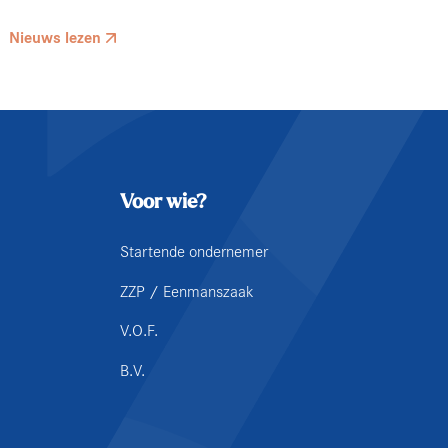
Nieuws lezen
Voor wie?
Startende ondernemer
ZZP / Eenmanszaak
V.O.F.
B.V.