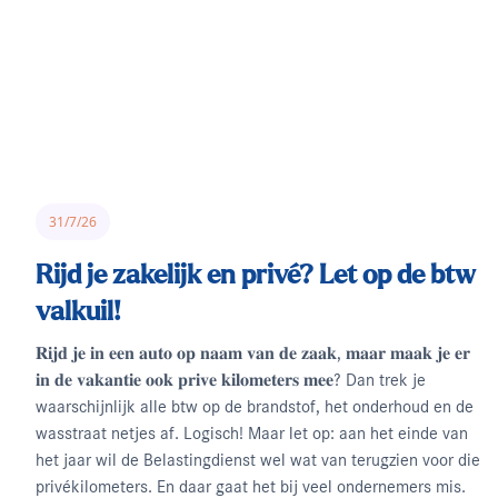
31/7/26
Rijd je zakelijk en privé? Let op de btw
valkuil!
𝐑𝐢𝐣𝐝 𝐣𝐞 𝐢𝐧 𝐞𝐞𝐧 𝐚𝐮𝐭𝐨 𝐨𝐩 𝐧𝐚𝐚𝐦 𝐯𝐚𝐧 𝐝𝐞 𝐳𝐚𝐚𝐤, 𝐦𝐚𝐚𝐫 𝐦𝐚𝐚𝐤 𝐣𝐞 𝐞𝐫
𝐢𝐧 𝐝𝐞 𝐯𝐚𝐤𝐚𝐧𝐭𝐢𝐞 𝐨𝐨𝐤 𝐩𝐫𝐢𝐯𝐞 𝐤𝐢𝐥𝐨𝐦𝐞𝐭𝐞𝐫𝐬 𝐦𝐞𝐞? Dan trek je
waarschijnlijk alle btw op de brandstof, het onderhoud en de
wasstraat netjes af. Logisch! Maar let op: aan het einde van
het jaar wil de Belastingdienst wel wat van terugzien voor die
privékilometers. En daar gaat het bij veel ondernemers mis.