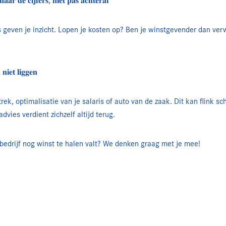
𝐚𝐫 𝐝𝐞 𝐜𝐢𝐣𝐟𝐞𝐫𝐬, 𝐧𝐢𝐞𝐭 𝐩𝐚𝐬 𝐚𝐜𝐡𝐭𝐞𝐫𝐚𝐟
 geven je inzicht. Lopen je kosten op? Ben je winstgevender dan verw
𝐧𝐢𝐞𝐭 𝐥𝐢𝐠𝐠𝐞𝐧
ek, optimalisatie van je salaris of auto van de zaak. Dit kan flink sche
advies verdient zichzelf altijd terug.
bedrijf nog winst te halen valt? We denken graag met je mee!