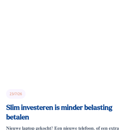
23/7/26
Slim investeren is minder belasting
betalen
𝐍𝐢𝐞𝐮𝐰𝐞 𝐥𝐚𝐩𝐭𝐨𝐩 𝐠𝐞𝐤𝐨𝐜𝐡𝐭? 𝐄𝐞𝐧 𝐧𝐢𝐞𝐮𝐰𝐞 𝐭𝐞𝐥𝐞𝐟𝐨𝐨𝐧, 𝐨𝐟 𝐞𝐞𝐧 𝐞𝐱𝐭𝐫𝐚