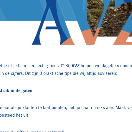
je of je financieel écht goed zit? Bij
AVZ
helpen we dagelijks onder
 in de cijfers. Dit zijn 3 praktische tips die wij altijd adviseren:
𝐭𝐫𝐚𝐤 𝐢𝐧 𝐝𝐞 𝐠𝐚𝐭𝐞𝐧
 maar als je klanten te laat betalen, heb je daar nu niks aan. Maak 
esteed het uit.