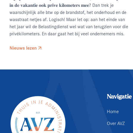
𝐢𝐧 𝐝𝐞 𝐯𝐚𝐤𝐚𝐧𝐭𝐢𝐞 𝐨𝐨𝐤 𝐩𝐫𝐢𝐯𝐞 𝐤𝐢𝐥𝐨𝐦𝐞𝐭𝐞𝐫𝐬 𝐦𝐞𝐞? Dan trek je
waarschijnlijk alle btw op de brandstof, het onderhoud en de
wasstraat netjes af. Logisch! Maar let op: aan het einde van
het jaar wil de Belastingdienst wel wat van terugzien voor die
privékilometers. En daar gaat het bij veel ondernemers mis.
Nieuws lezen
Navigatie
Home
Over AVZ