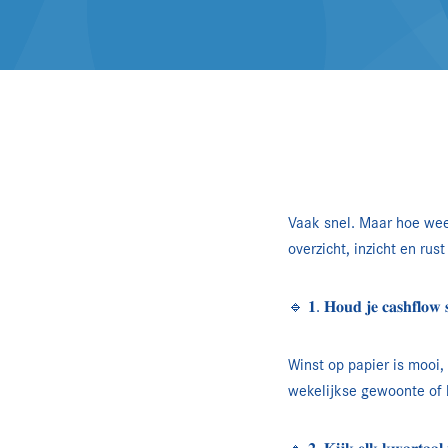
Vaak snel. Maar hoe weet 
overzicht, inzicht en rust
🔹 𝟏. 𝐇𝐨𝐮𝐝 𝐣𝐞 𝐜𝐚𝐬𝐡𝐟𝐥𝐨𝐰 𝐬
Winst op papier is mooi,
wekelijkse gewoonte of b