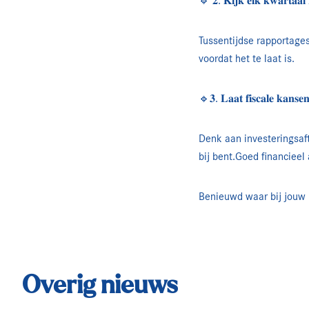
🔹 𝟐. 𝐊𝐢𝐣𝐤 𝐞𝐥𝐤 𝐤𝐰𝐚𝐫𝐭𝐚𝐚𝐥 𝐧
Tussentijdse rapportages
voordat het te laat is.
🔹𝟑. 𝐋𝐚𝐚𝐭 𝐟𝐢𝐬𝐜𝐚𝐥𝐞 𝐤𝐚𝐧𝐬𝐞𝐧 
Denk aan investeringsaftr
bij bent.Goed financieel 
Benieuwd waar bij jouw 
Overig nieuws