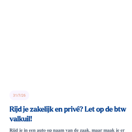
31/7/26
Rijd je zakelijk en privé? Let op de btw
valkuil!
𝐑𝐢𝐣𝐝 𝐣𝐞 𝐢𝐧 𝐞𝐞𝐧 𝐚𝐮𝐭𝐨 𝐨𝐩 𝐧𝐚𝐚𝐦 𝐯𝐚𝐧 𝐝𝐞 𝐳𝐚𝐚𝐤, 𝐦𝐚𝐚𝐫 𝐦𝐚𝐚𝐤 𝐣𝐞 𝐞𝐫