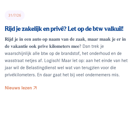
31/7/26
Rijd je zakelijk en privé? Let op de btw valkuil!
𝐑𝐢𝐣𝐝 𝐣𝐞 𝐢𝐧 𝐞𝐞𝐧 𝐚𝐮𝐭𝐨 𝐨𝐩 𝐧𝐚𝐚𝐦 𝐯𝐚𝐧 𝐝𝐞 𝐳𝐚𝐚𝐤, 𝐦𝐚𝐚𝐫 𝐦𝐚𝐚𝐤 𝐣𝐞 𝐞𝐫 𝐢𝐧
𝐝𝐞 𝐯𝐚𝐤𝐚𝐧𝐭𝐢𝐞 𝐨𝐨𝐤 𝐩𝐫𝐢𝐯𝐞 𝐤𝐢𝐥𝐨𝐦𝐞𝐭𝐞𝐫𝐬 𝐦𝐞𝐞? Dan trek je
waarschijnlijk alle btw op de brandstof, het onderhoud en de
wasstraat netjes af. Logisch! Maar let op: aan het einde van het
jaar wil de Belastingdienst wel wat van terugzien voor die
privékilometers. En daar gaat het bij veel ondernemers mis.
Nieuws lezen