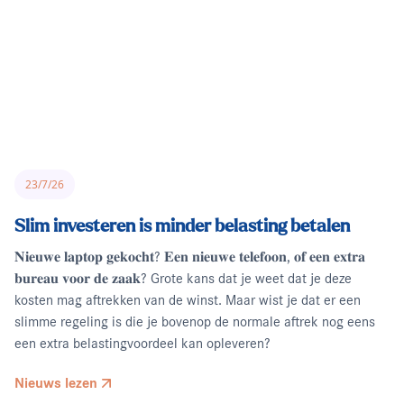
23/7/26
Slim investeren is minder belasting betalen
𝐍𝐢𝐞𝐮𝐰𝐞 𝐥𝐚𝐩𝐭𝐨𝐩 𝐠𝐞𝐤𝐨𝐜𝐡𝐭? 𝐄𝐞𝐧 𝐧𝐢𝐞𝐮𝐰𝐞 𝐭𝐞𝐥𝐞𝐟𝐨𝐨𝐧, 𝐨𝐟 𝐞𝐞𝐧 𝐞𝐱𝐭𝐫𝐚
𝐛𝐮𝐫𝐞𝐚𝐮 𝐯𝐨𝐨𝐫 𝐝𝐞 𝐳𝐚𝐚𝐤? Grote kans dat je weet dat je deze
kosten mag aftrekken van de winst. Maar wist je dat er een
slimme regeling is die je bovenop de normale aftrek nog eens
een extra belastingvoordeel kan opleveren?
Nieuws lezen