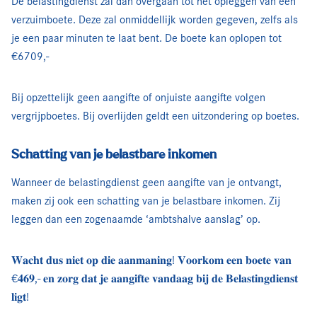
De belastingdienst zal dan overgaan tot het opleggen van een
verzuimboete. Deze zal onmiddellijk worden gegeven, zelfs als
je een paar minuten te laat bent. De boete kan oplopen tot
€6709,-
Bij opzettelijk geen aangifte of onjuiste aangifte volgen
vergrijpboetes. Bij overlijden geldt een uitzondering op boetes.
Schatting van je belastbare inkomen
Wanneer de belastingdienst geen aangifte van je ontvangt,
maken zij ook een schatting van je belastbare inkomen. Zij
leggen dan een zogenaamde ‘ambtshalve aanslag’ op.
𝐖𝐚𝐜𝐡𝐭 𝐝𝐮𝐬 𝐧𝐢𝐞𝐭 𝐨𝐩 𝐝𝐢𝐞 𝐚𝐚𝐧𝐦𝐚𝐧𝐢𝐧𝐠! 𝐕𝐨𝐨𝐫𝐤𝐨𝐦 𝐞𝐞𝐧 𝐛𝐨𝐞𝐭𝐞 𝐯𝐚𝐧
€𝟒𝟔𝟗,- 𝐞𝐧 𝐳𝐨𝐫𝐠 𝐝𝐚𝐭 𝐣𝐞 𝐚𝐚𝐧𝐠𝐢𝐟𝐭𝐞 𝐯𝐚𝐧𝐝𝐚𝐚𝐠 𝐛𝐢𝐣 𝐝𝐞 𝐁𝐞𝐥𝐚𝐬𝐭𝐢𝐧𝐠𝐝𝐢𝐞𝐧𝐬𝐭
𝐥𝐢𝐠𝐭!