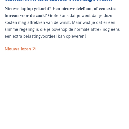
𝐍𝐢𝐞𝐮𝐰𝐞 𝐥𝐚𝐩𝐭𝐨𝐩 𝐠𝐞𝐤𝐨𝐜𝐡𝐭? 𝐄𝐞𝐧 𝐧𝐢𝐞𝐮𝐰𝐞 𝐭𝐞𝐥𝐞𝐟𝐨𝐨𝐧, 𝐨𝐟 𝐞𝐞𝐧 𝐞𝐱𝐭𝐫𝐚
𝐛𝐮𝐫𝐞𝐚𝐮 𝐯𝐨𝐨𝐫 𝐝𝐞 𝐳𝐚𝐚𝐤? Grote kans dat je weet dat je deze
kosten mag aftrekken van de winst. Maar wist je dat er een
slimme regeling is die je bovenop de normale aftrek nog eens
een extra belastingvoordeel kan opleveren?
Nieuws lezen