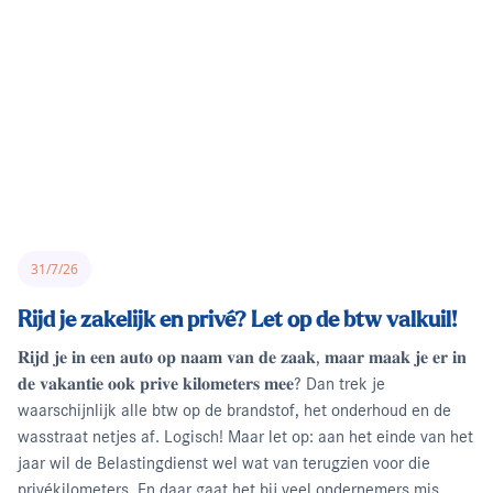
31/7/26
Rijd je zakelijk en privé? Let op de btw valkuil!
𝐑𝐢𝐣𝐝 𝐣𝐞 𝐢𝐧 𝐞𝐞𝐧 𝐚𝐮𝐭𝐨 𝐨𝐩 𝐧𝐚𝐚𝐦 𝐯𝐚𝐧 𝐝𝐞 𝐳𝐚𝐚𝐤, 𝐦𝐚𝐚𝐫 𝐦𝐚𝐚𝐤 𝐣𝐞 𝐞𝐫 𝐢𝐧
𝐝𝐞 𝐯𝐚𝐤𝐚𝐧𝐭𝐢𝐞 𝐨𝐨𝐤 𝐩𝐫𝐢𝐯𝐞 𝐤𝐢𝐥𝐨𝐦𝐞𝐭𝐞𝐫𝐬 𝐦𝐞𝐞? Dan trek je
waarschijnlijk alle btw op de brandstof, het onderhoud en de
wasstraat netjes af. Logisch! Maar let op: aan het einde van het
jaar wil de Belastingdienst wel wat van terugzien voor die
privékilometers. En daar gaat het bij veel ondernemers mis.