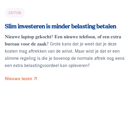
23/7/26
Slim investeren is minder belasting betalen
𝐍𝐢𝐞𝐮𝐰𝐞 𝐥𝐚𝐩𝐭𝐨𝐩 𝐠𝐞𝐤𝐨𝐜𝐡𝐭? 𝐄𝐞𝐧 𝐧𝐢𝐞𝐮𝐰𝐞 𝐭𝐞𝐥𝐞𝐟𝐨𝐨𝐧, 𝐨𝐟 𝐞𝐞𝐧 𝐞𝐱𝐭𝐫𝐚
𝐛𝐮𝐫𝐞𝐚𝐮 𝐯𝐨𝐨𝐫 𝐝𝐞 𝐳𝐚𝐚𝐤? Grote kans dat je weet dat je deze
kosten mag aftrekken van de winst. Maar wist je dat er een
slimme regeling is die je bovenop de normale aftrek nog eens
een extra belastingvoordeel kan opleveren?
Nieuws lezen