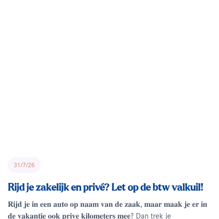
31/7/26
Rijd je zakelijk en privé? Let op de btw valkuil!
𝐑𝐢𝐣𝐝 𝐣𝐞 𝐢𝐧 𝐞𝐞𝐧 𝐚𝐮𝐭𝐨 𝐨𝐩 𝐧𝐚𝐚𝐦 𝐯𝐚𝐧 𝐝𝐞 𝐳𝐚𝐚𝐤, 𝐦𝐚𝐚𝐫 𝐦𝐚𝐚𝐤 𝐣𝐞 𝐞𝐫 𝐢𝐧
𝐝𝐞 𝐯𝐚𝐤𝐚𝐧𝐭𝐢𝐞 𝐨𝐨𝐤 𝐩𝐫𝐢𝐯𝐞 𝐤𝐢𝐥𝐨𝐦𝐞𝐭𝐞𝐫𝐬 𝐦𝐞𝐞? Dan trek je