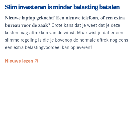
Slim investeren is minder belasting betalen
𝐍𝐢𝐞𝐮𝐰𝐞 𝐥𝐚𝐩𝐭𝐨𝐩 𝐠𝐞𝐤𝐨𝐜𝐡𝐭? 𝐄𝐞𝐧 𝐧𝐢𝐞𝐮𝐰𝐞 𝐭𝐞𝐥𝐞𝐟𝐨𝐨𝐧, 𝐨𝐟 𝐞𝐞𝐧 𝐞𝐱𝐭𝐫𝐚
𝐛𝐮𝐫𝐞𝐚𝐮 𝐯𝐨𝐨𝐫 𝐝𝐞 𝐳𝐚𝐚𝐤? Grote kans dat je weet dat je deze
kosten mag aftrekken van de winst. Maar wist je dat er een
slimme regeling is die je bovenop de normale aftrek nog eens
een extra belastingvoordeel kan opleveren?
Nieuws lezen