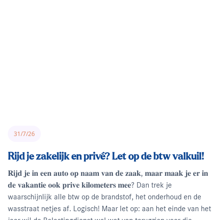
31/7/26
Rijd je zakelijk en privé? Let op de btw valkuil!
𝐑𝐢𝐣𝐝 𝐣𝐞 𝐢𝐧 𝐞𝐞𝐧 𝐚𝐮𝐭𝐨 𝐨𝐩 𝐧𝐚𝐚𝐦 𝐯𝐚𝐧 𝐝𝐞 𝐳𝐚𝐚𝐤, 𝐦𝐚𝐚𝐫 𝐦𝐚𝐚𝐤 𝐣𝐞 𝐞𝐫 𝐢𝐧
𝐝𝐞 𝐯𝐚𝐤𝐚𝐧𝐭𝐢𝐞 𝐨𝐨𝐤 𝐩𝐫𝐢𝐯𝐞 𝐤𝐢𝐥𝐨𝐦𝐞𝐭𝐞𝐫𝐬 𝐦𝐞𝐞? Dan trek je
waarschijnlijk alle btw op de brandstof, het onderhoud en de
wasstraat netjes af. Logisch! Maar let op: aan het einde van het