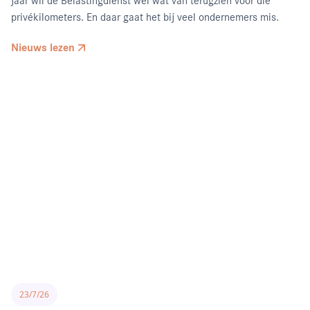
jaar wil de Belastingdienst wel wat van terugzien voor die
privékilometers. En daar gaat het bij veel ondernemers mis.
Nieuws lezen
23/7/26